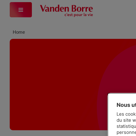
Home
Nous ut
Les cook
du site w
statistiq
personnes