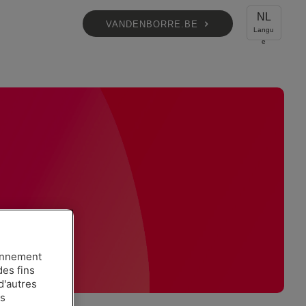
NL
VANDENBORRE.BE
ionnement
des fins
d'autres
es