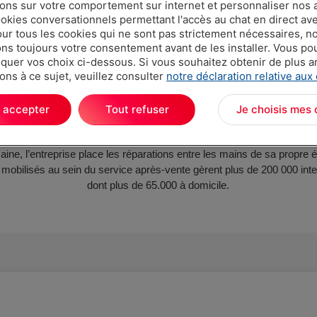
ions sur votre comportement sur internet et personnaliser nos
ookies conversationnels permettant l'accès au chat en direct a
romètre de durabilité Vanden
our tous les cookies qui ne sont pas strictement nécessaires, n
s toujours votre consentement avant de les installer. Vous p
uer vos choix ci-dessous. Si vous souhaitez obtenir de plus 
ur Vanden Borre, un produit durable est un produit
fiable
et
réparabl
ons à ce sujet, veuillez consulter
notre déclaration relative aux
Borre met à jour son baromètre de durabilité qui apporte un
éclaira
ls
électroménagers et permet d’évaluer les marques. Il encourage éga
 accepter
Tout refuser
Je choisis mes 
améliorer la durabilité des produits vendus sur le marché belge.
e de Vanden Borre :
proposer un service après-vente unique
en Bel
ne, l’entreprise place les réparations entre les mains de sa propre 
 mobilisés au sein du service après-vente gèrent plus de 200 000 in
dont plus de 65.000 à domicile.