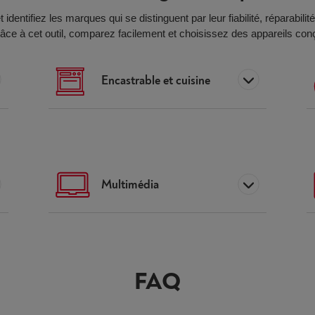
t
identifiez les
marques
qui
se distinguent par leur
fiabilité, réparabili
âce à
cet
outil
,
compare
z
facilement
et choisissez des appareils con
Encastrable et cuisine
Multimédia
FAQ