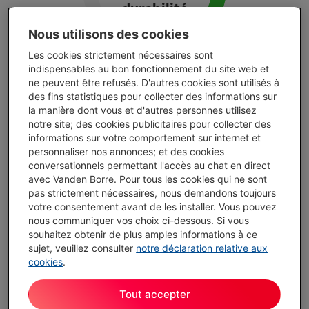
durabilité
Nous utilisons des cookies
Les cookies strictement nécessaires sont
indispensables au bon fonctionnement du site web et
ne peuvent être refusés. D'autres cookies sont utilisés à
des fins statistiques pour collecter des informations sur
la manière dont vous et d'autres personnes utilisez
Top 3 des marques
notre site; des cookies publicitaires pour collecter des
informations sur votre comportement sur internet et
personnaliser nos annonces; et des cookies
conversationnels permettant l'accès au chat en direct
JBL
avec Vanden Borre. Pour tous les cookies qui ne sont
Score de durabilité :
131
/200
pas strictement nécessaires, nous demandons toujours
votre consentement avant de les installer. Vous pouvez
Fiabilité :
158
nous communiquer vos choix ci-dessous. Si vous
Réparabilité :
104
souhaitez obtenir de plus amples informations à ce
sujet, veuillez consulter
notre déclaration relative aux
Disponibilité des pièces :
3 ans
cookies
.
Tout accepter