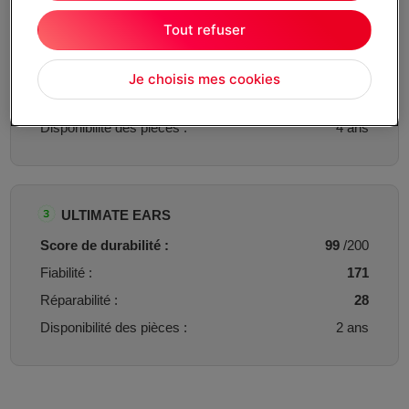
SONY
Tout refuser
Score de durabilité :
108
/200
Fiabilité :
176
Je choisis mes cookies
Réparabilité :
40
Disponibilité des pièces :
4 ans
ULTIMATE EARS
Score de durabilité :
99
/200
Fiabilité :
171
Réparabilité :
28
Disponibilité des pièces :
2 ans