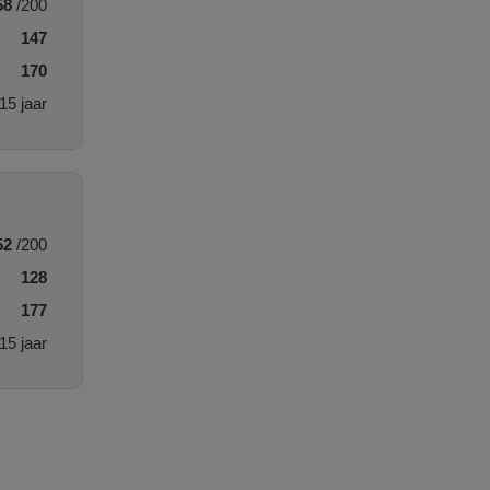
58
/200
147
170
15 jaar
52
/200
128
177
15 jaar