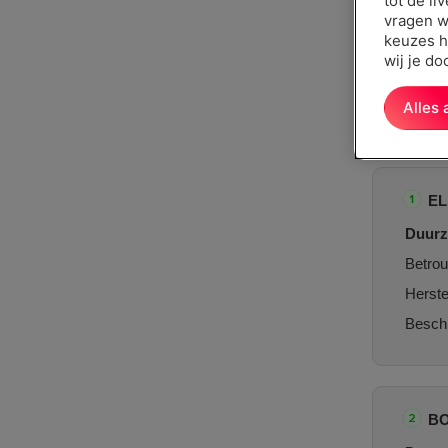
tot de li
vragen w
keuzes h
wij je d
Alles
E
Duurz
Betrou
Herste
Beschi
B