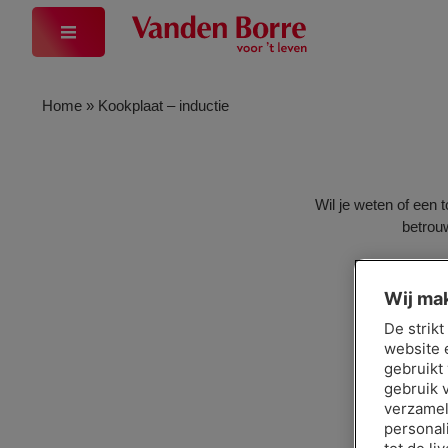
Home
»
Kookplaat – inductie
Wil je weten of een 
betrou
Wij ma
De strik
website 
gebruikt
gebruik 
verzamel
personal