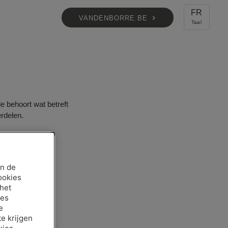
FR
VANDENBORRE.BE
e behoort wat betreft
rdelen.
an de
ookies
 het
ies
e
e krijgen