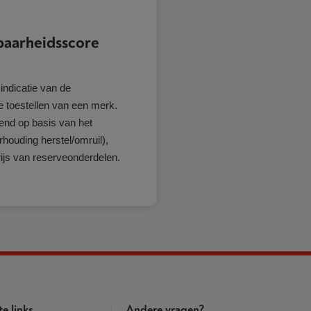
baarheidsscore
indicatie van de
e toestellen van een merk.
end op basis van het
houding herstel/omruil),
ijs van reserveonderdelen.
te links
Andere vragen?