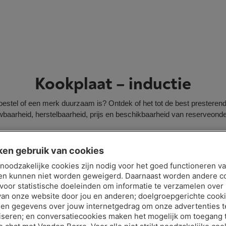
Kookplaat – inductie
toestel of een merk duurzaam is? Ontdek of het tot de best presterend
wbaarheid, herstelbaarheid, prijs en beschikbaarheid van reserveonde
ken gebruik van cookies
t noodzakelijke cookies zijn nodig voor het goed functioneren v
126
en kunnen niet worden geweigerd. Daarnaast worden andere c
 voor statistische doeleinden om informatie te verzamelen over
/200
van onze website door jou en anderen; doelgroepgerichte cook
Duurzaamheids-
en gegevens over jouw internetgedrag om onze advertenties t
score
iseren; en conversatiecookies maken het mogelijk om toegang t