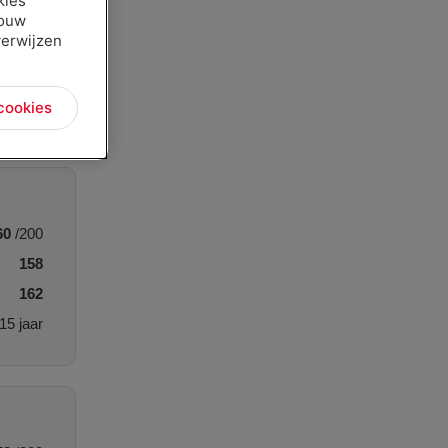
kies
jouw
verwijzen
 cookies
60
/200
158
162
15 jaar