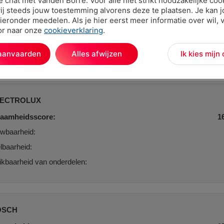
ve chat met Vanden Borre. Voor alle niet strikt noodzakelijke coo
ij steeds jouw toestemming alvorens deze te plaatsen. Je kan 
ieronder meedelen. Als je hier eerst meer informatie over wil, 
oor naar onze
cookieverklaring
.
 aanvaarden
Alles afwijzen
Ik kies mijn
Top 3 merken
LECTROLUX
aamheidsscore:
1
wbaarheid:
lbaarheid:
kbaarheid van onderdelen:
OSCH