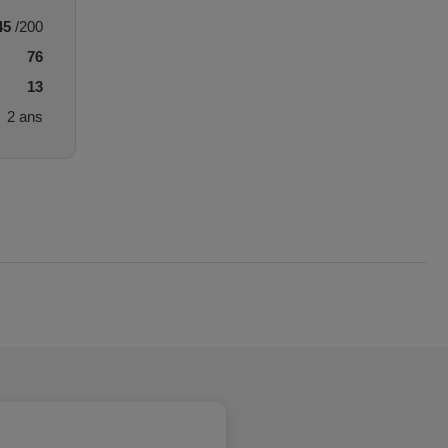
45
/200
76
13
2 ans