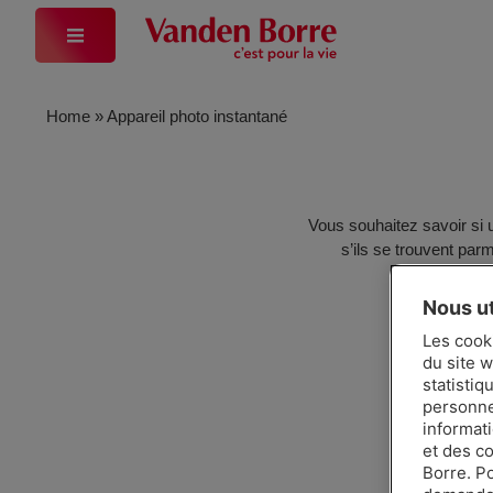
Home
»
Appareil photo instantané
Vous souhaitez savoir si 
s’ils se trouvent parm
Nous ut
Les cook
du site w
statistiq
personnes
informat
et des c
Borre. P