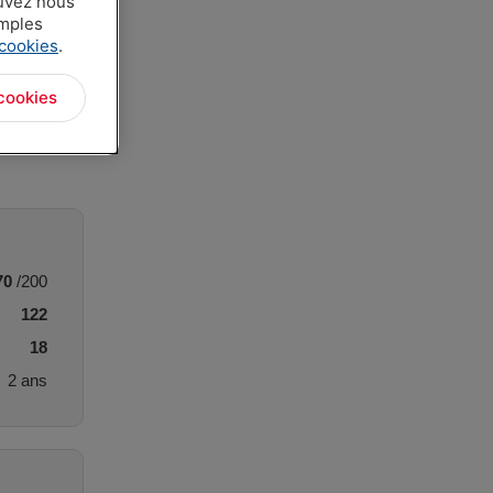
ouvez nous
amples
 cookies
.
cookies
70
/200
122
18
2 ans