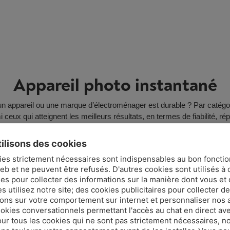
Appareil photo instantané
un appareil ou une marque d’électroménager est durable ? Par catégo
i ceux qui atteignent les meilleurs résultats, en termes de fiabilité, répa
disponibilité des pièces de rechange.
ilisons des cookies
ies strictement nécessaires sont indispensables au bon fonct
eb et ne peuvent être refusés. D'autres cookies sont utilisés à 
ues pour collecter des informations sur la manière dont vous et 
68
 utilisez notre site; des cookies publicitaires pour collecter d
ions sur votre comportement sur internet et personnaliser nos
/200
ookies conversationnels permettant l'accès au chat en direct a
Score de
our tous les cookies qui ne sont pas strictement nécessaires, n
durabilité