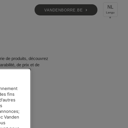
NL
VANDENBORRE.BE
rie de produits, découvrez
rabilité, de prix et de
ionnement
des fins
d'autres
es
 annonces;
vec Vanden
ous