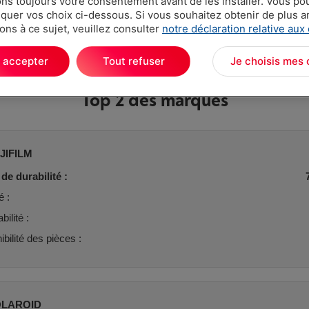
s toujours votre consentement avant de les installer. Vous p
uer vos choix ci-dessous. Si vous souhaitez obtenir de plus 
ons à ce sujet, veuillez consulter
notre déclaration relative aux
 accepter
Tout refuser
Je choisis mes 
Top 2 des marques
JIFILM
de durabilité :
é :
ilité :
ibilité des pièces :
LAROID