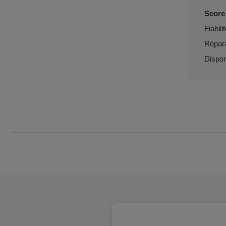
Score 
Fiabilit
Réparab
Dispon