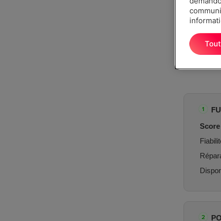
demandon
communiq
informati
Tout
FU
Score 
Fiabilit
Réparab
Dispon
PO