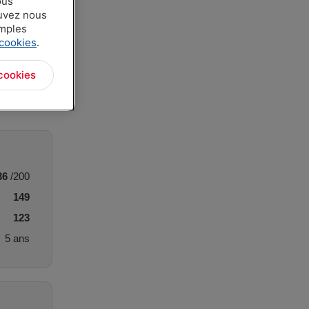
ous
ouvez nous
amples
 cookies
.
cookies
36
/200
149
123
5 ans