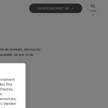
NL
VANDENBORRE.BE
rie de produits, découvrez
rabilité, de prix et de
ionnement
des fins
d'autres
es
 annonces;
vec Vanden