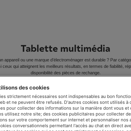
Tablette multimédia
un appareil ou une marque d’électroménager est durable ? Par catégo
i ceux qui atteignent les meilleurs résultats, en termes de fiabilité, répa
disponibilité des pièces de rechange.
ilisons des cookies
ies strictement nécessaires sont indispensables au bon fonct
eb et ne peuvent être refusés. D'autres cookies sont utilisés à 
121
ues pour collecter des informations sur la manière dont vous et 
 utilisez notre site; des cookies publicitaires pour collecter d
/200
ions sur votre comportement sur internet et personnaliser nos
Score de
ookies conversationnels permettant l'accès au chat en direct a
durabilité