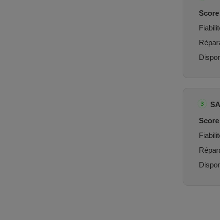
Score 
Fiabilit
Réparab
Dispon
S
Score 
Fiabilit
Réparab
Dispon