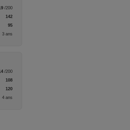
19
/200
142
95
3 ans
14
/200
108
120
4 ans