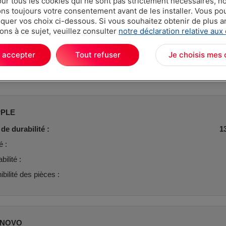
our tous les cookies qui ne sont pas strictement nécessaires, n
s toujours votre consentement avant de les installer. Vous p
uer vos choix ci-dessous. Si vous souhaitez obtenir de plus 
ons à ce sujet, veuillez consulter
notre déclaration relative aux
 accepter
Tout refuser
Je choisis mes 
Top 3 des marques
PLE
de durabilité :
1
é :
ilité :
ibilité des pièces :
ENOVO