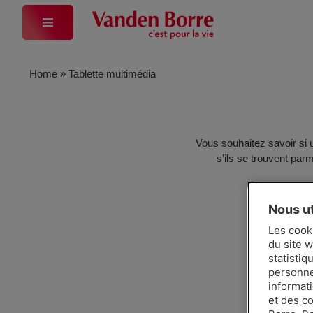
Home
»
Tablette multimédia
Vous souhaitez savoir si 
s’ils se trouvent parm
Nous ut
Les cook
du site w
statistiq
personnes
informat
et des c