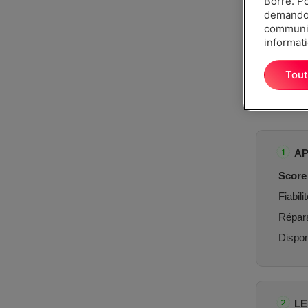
Borre. P
demandon
communiq
informati
Tout
AP
Score 
Fiabilit
Réparab
Dispon
L