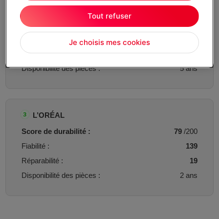
REMINGTON
Tout refuser
Score de durabilité :
94
/200
Fiabilité :
155
Je choisis mes cookies
Réparabilité :
33
Disponibilité des pièces :
5 ans
L’ORÉAL
Score de durabilité :
79
/200
Fiabilité :
139
Réparabilité :
19
Disponibilité des pièces :
2 ans