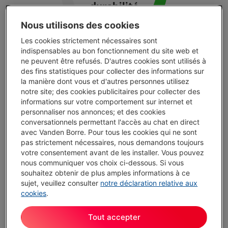
durabilité
Nous utilisons des cookies
Les cookies strictement nécessaires sont
indispensables au bon fonctionnement du site web et
ne peuvent être refusés. D'autres cookies sont utilisés à
des fins statistiques pour collecter des informations sur
la manière dont vous et d'autres personnes utilisez
Top 3 des marques
notre site; des cookies publicitaires pour collecter des
informations sur votre comportement sur internet et
personnaliser nos annonces; et des cookies
conversationnels permettant l'accès au chat en direct
ROWENTA
avec Vanden Borre. Pour tous les cookies qui ne sont
Score de durabilité :
143
/200
pas strictement nécessaires, nous demandons toujours
votre consentement avant de les installer. Vous pouvez
Fiabilité :
163
nous communiquer vos choix ci-dessous. Si vous
Réparabilité :
123
souhaitez obtenir de plus amples informations à ce
sujet, veuillez consulter
notre déclaration relative aux
Disponibilité des pièces :
15 ans
cookies
.
Tout accepter